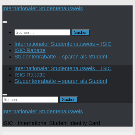
Zum
Internationaler Studentenausweis
Inhalt
springen
Suchen
nach:
Internationaler Studentenausweis – ISIC
ISIC Rabatte
Studentenrabatte – sparen als Student
Internationaler Studentenausweis – ISIC
ISIC Rabatte
Studentenrabatte – sparen als Student
Suchen
nach:
Internationaler Studentenausweis
ISIC - International Student Identity Card