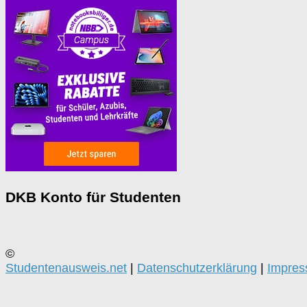
DKB Konto für Studenten
©
Studentenausweis.net
|
Datenschutzerklärung
|
Impre