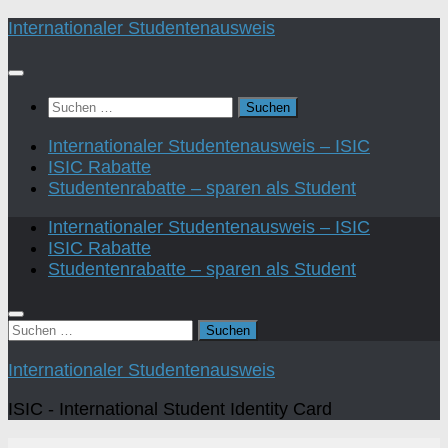
Zum
Internationaler Studentenausweis
Inhalt
springen
Suchen
nach:
Internationaler Studentenausweis – ISIC
ISIC Rabatte
Studentenrabatte – sparen als Student
Internationaler Studentenausweis – ISIC
ISIC Rabatte
Studentenrabatte – sparen als Student
Suchen
nach:
Internationaler Studentenausweis
ISIC - International Student Identity Card